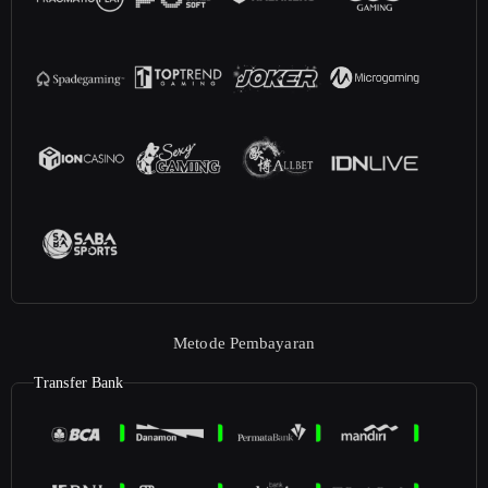
Metode Pembayaran
Transfer Bank