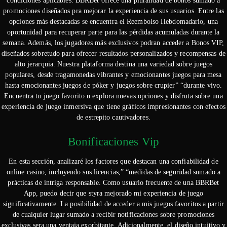
condiciones aplicables. BBRBet ofrece una pluralidad de bonos sumado a
promociones diseñados pra mejorar la experiencia de sus usuarios. Entre las
opciones más destacadas se encuentra el Reembolso Hebdomadario, una
oportunidad para recuperar parte para las pérdidas acumuladas durante la
semana. Además, los jugadores más exclusivos podran acceder a Bonos VIP,
diseñados sobretudo para ofrecer resultados personalizados y recompensas de
alto jerarquia. Nuestra plataforma destina una variedad sobre juegos
populares, desde tragamonedas vibrantes y emocionantes juegos para mesa
hasta emocionantes juegos de póker y juegos sobre crupier” “durante vivo.
Encuentra tu juego favorito u explora nuevas opciones y disfruta sobre una
experiencia de juego inmersiva que tiene gráficos impresionantes con efectos
de estrepito cautivadores.
Bonificaciones Vip
En esta sección, analizaré los factores que destacan una confiabilidad de
online casino, incluyendo sus licencias,” “medidas de seguridad sumado a
prácticas de intriga responsable. Como usuario frecuente de una BBRBet
App, puedo decir que styra mejorado mi experiencia de juego
significativamente. La posibilidad de acceder a mis juegos favoritos a partir
de cualquier lugar sumado a recibir notificaciones sobre promociones
exclusivas sera una ventaja exorbitante. Adicionalmente, el diseño intuitivo y