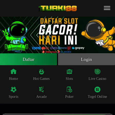
Beranda
Slot Online
Live Casino
Sportsbook
Arcade
Togel Online
Daftar
Login
Poker
Whatsapp
Home
Hot Games
Slots
Live Casino
Telegram
Sports
Arcade
Poker
Togel Online
Livechat