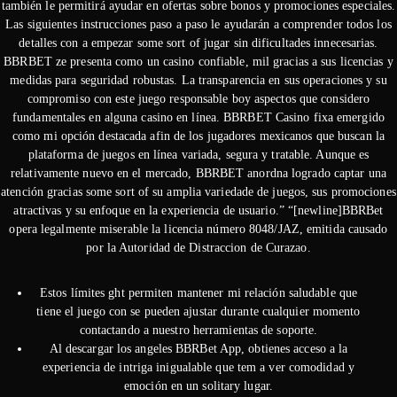
también le permitirá ayudar en ofertas sobre bonos y promociones especiales.
Las siguientes instrucciones paso a paso le ayudarán a comprender todos los
detalles con a empezar some sort of jugar sin dificultades innecesarias.
BBRBET ze presenta como un casino confiable, mil gracias a sus licencias y
medidas para seguridad robustas. La transparencia en sus operaciones y su
compromiso con este juego responsable boy aspectos que considero
fundamentales en alguna casino en línea. BBRBET Casino fixa emergido
como mi opción destacada afin de los jugadores mexicanos que buscan la
plataforma de juegos en línea variada, segura y tratable. Aunque es
relativamente nuevo en el mercado, BBRBET anordna logrado captar una
atención gracias some sort of su amplia variedade de juegos, sus promociones
atractivas y su enfoque en la experiencia de usuario.” “[newline]BBRBet
opera legalmente miserable la licencia número 8048/JAZ, emitida causado
por la Autoridad de Distraccion de Curazao.
Estos límites ght permiten mantener mi relación saludable que
tiene el juego con se pueden ajustar durante cualquier momento
contactando a nuestro herramientas de soporte.
Al descargar los angeles BBRBet App, obtienes acceso a la
experiencia de intriga inigualable que tem a ver comodidad y
emoción en un solitary lugar.