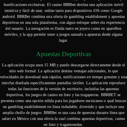
bonificaciones exclusivas. El casino BBRbet destina una aplicación móvil
intuitiva y fácil de usar, online tanto para dispositivos iOS como Google
android. BBRBet combina una oferta de gambling establishment y apuestas
deportivas en una sola plataforma, con algun enfoque sobre ela experiencia
del usuario. La navegación es fluida tanto en joyero como en aparelhos
móviles, y la app permite tener a juegos sumado a apuestas desde alguna
lugar.
Apuestas Deportivas
La aplicación ocupa unos 15 MB y puede descargarse directamente desde el
sitio web formal. La aplicación destina ventajas adicionales, lo que
velocidades de download más rápidas, notificaciones en tiempo genuine y una
interfaz diseñada específicamente pantallas táctiles. La aplicación reproduce
todas las funciones de la versión de escritorio, incluidas las apuestas
deportivas, los juegos de casino en listo y las tragaperras. BBRBET se
presenta como una opción sólida para los jugadores mexicanos o qual buscan
un gambling establishment en línea indudable, divertido y que incluye una
amplia chollo de juegos. BBRBet es una casa de apuestas durante línea que
safari en México con una oferta la cual combina apuestas deportivas, casino
en listo y tragamonedas.