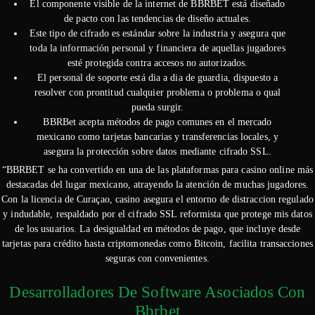
El componente visible de la internet de BBRBET está diseñado
de pacto con las tendencias de diseño actuales.
Este tipo de cifrado es estándar sobre la industria y asegura que
toda la información personal y financiera de aquellas jugadores
esté protegida contra accesos no autorizados.
El personal de soporte está dia a dia de guardia, dispuesto a
resolver con prontitud cualquier problema o problema o qual
pueda surgir.
BBRBet acepta métodos de pago comunes en el mercado
mexicano como tarjetas bancarias y transferencias locales, y
asegura la protección sobre datos mediante cifrado SSL.
“BBRBET se ha convertido en una de las plataformas para casino online más
destacadas del lugar mexicano, atrayendo la atención de muchas jugadores.
Con la licencia de Curaçao, casino asegura el entorno de distraccion regulado
y indudable, respaldado por el cifrado SSL reformista que protege mis datos
de los usuarios. La desigualdad en métodos de pago, que incluye desde
tarjetas para crédito hasta criptomonedas como Bitcoin, facilita transacciones
seguras con convenientes.
Desarrolladores De Software Asociados Con
Bbrbet