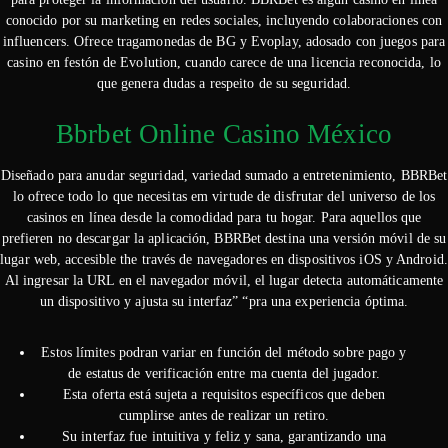
conocido por su marketing en redes sociales, incluyendo colaboraciones con
influencers. Ofrece tragamonedas de BG y Evoplay, adosado con juegos para
casino en festón de Evolution, cuando carece de una licencia reconocida, lo
que genera dudas a respeito de su seguridad.
Bbrbet Online Casino México
Diseñado para anudar seguridad, variedad sumado a entretenimiento, BBRBet
lo ofrece todo lo que necesitas em virtude de disfrutar del universo de los
casinos en línea desde la comodidad para tu hogar. Para aquellos que
prefieren no descargar la aplicación, BBRBet destina una versión móvil de su
lugar web, accesible the través de navegadores en dispositivos iOS y Android.
Al ingresar la URL en el navegador móvil, el lugar detecta automáticamente
un dispositivo y ajusta su interfaz” “pra una experiencia óptima.
Estos límites podran variar en función del método sobre pago y
de estatus de verificación entre ma cuenta del jugador.
Esta oferta está sujeta a requisitos específicos que deben
cumplirse antes de realizar un retiro.
Su interfaz fue intuitiva y feliz y sana, garantizando una