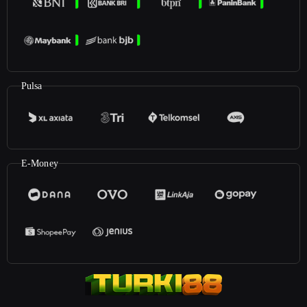
Pulsa
E-Money