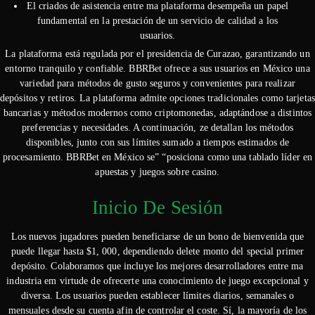
El criados de asistencia entre ma plataforma desempeña un papel
fundamental en la prestación de un servicio de calidad a los
usuarios.
La plataforma está regulada por el presidencia de Curazao, garantizando un
entorno tranquilo y confiable. BBRBet ofrece a sus usuarios en México una
variedad para métodos de gusto seguros y convenientes para realizar
depósitos y retiros. La plataforma admite opciones tradicionales como tarjetas
bancarias y métodos modernos como criptomonedas, adaptándose a distintos
preferencias y necesidades. A continuación, ze detallan los métodos
disponibles, junto con sus límites sumado a tiempos estimados de
procesamiento. BBRBet en México se” “posiciona como una tablado líder en
apuestas y juegos sobre casino.
Inicio De Sesión
Los nuevos jugadores pueden beneficiarse de un bono de bienvenida que
puede llegar hasta $1, 000, dependiendo delete monto del special primer
depósito. Colaboramos que incluye los mejores desarrolladores entre ma
industria em virtude de ofrecerte una conocimiento de juego excepcional y
diversa. Los usuarios pueden establecer límites diarios, semanales o
mensuales desde su cuenta afin de controlar el coste. Sí, la mayoría de los