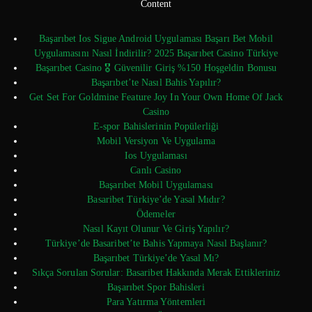
Content
Başarıbet Ios Sigue Android Uygulaması Başarı Bet Mobil
Uygulamasını Nasıl İndirilir? 2025 Başarıbet Casino Türkiye
Başarıbet Casino 🎖️ Güvenilir Giriş %150 Hoşgeldin Bonusu
Başarıbet’te Nasıl Bahis Yapılır?
Get Set For Goldmine Feature Joy In Your Own Home Of Jack
Casino
E-spor Bahislerinin Popülerliği
Mobil Versiyon Ve Uygulama
Ios Uygulaması
Canlı Casino
Başarıbet Mobil Uygulaması
Basaribet Türkiye’de Yasal Mıdır?
Ödemeler
Nasıl Kayıt Olunur Ve Giriş Yapılır?
Türkiye’de Basaribet’te Bahis Yapmaya Nasıl Başlanır?
Başarıbet Türkiye’de Yasal Mı?
Sıkça Sorulan Sorular: Basaribet Hakkında Merak Ettikleriniz
Başarıbet Spor Bahisleri
Para Yatırma Yöntemleri