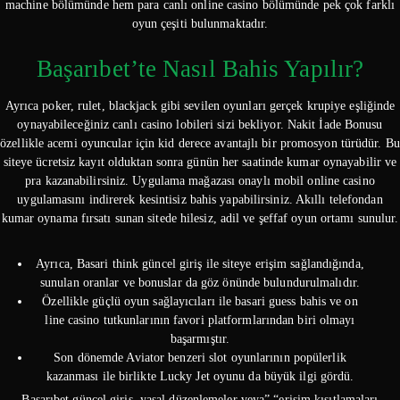
machine bölümünde hem para canlı online casino bölümünde pek çok farklı
oyun çeşiti bulunmaktadır.
Başarıbet’te Nasıl Bahis Yapılır?
Ayrıca poker, rulet, blackjack gibi sevilen oyunları gerçek krupiye eşliğinde
oynayabileceğiniz canlı casino lobileri sizi bekliyor. Nakit İade Bonusu
özellikle acemi oyuncular için kid derece avantajlı bir promosyon türüdür. Bu
siteye ücretsiz kayıt olduktan sonra günün her saatinde kumar oynayabilir ve
pra kazanabilirsiniz. Uygulama mağazası onaylı mobil online casino
uygulamasını indirerek kesintisiz bahis yapabilirsiniz. Akıllı telefondan
kumar oynama fırsatı sunan sitede hilesiz, adil ve şeffaf oyun ortamı sunulur.
Ayrıca, Basari think güncel giriş ile siteye erişim sağlandığında,
sunulan oranlar ve bonuslar da göz önünde bulundurulmalıdır.
Özellikle güçlü oyun sağlayıcıları ile basari guess bahis ve on
line casino tutkunlarının favori platformlarından biri olmayı
başarmıştır.
Son dönemde Aviator benzeri slot oyunlarının popülerlik
kazanması ile birlikte Lucky Jet oyunu da büyük ilgi gördü.
Başarıbet güncel giriş, yasal düzenlemeler veya” “erişim kısıtlamaları