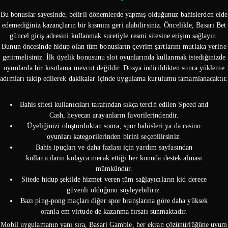
Bu bonuslar sayesinde, belirli dönemlerde yapmış olduğunuz bahislerden elde
edemediğiniz kazançların bir kısmını geri alabilirsiniz. Öncelikle, Basari Bet
güncel giriş adresini kullanmak suretiyle resmi sitesine erişim sağlayın.
Bunun öncesinde hidup olan tüm bonusların çevrim şartlarını mutlaka yerine
getirmelisiniz. İlk üyelik bonusunu slot oyunlarında kullanmak istediğinizde
oyunlarda bir kısıtlama mevcut değildir. Dosya indirildikten sonra yükleme
adımları takip edilerek dakikalar içinde uygulama kurulumu tamamlanacaktır.
Bahis sitesi kullanıcıları tarafından sıkça tercih edilen Speed and
Cash, heyecan arayanların favorilerindendir.
Üyeliğinizi oluşturduktan sonra, spor bahisleri ya da casino
oyunları kategorilerinden birini seçebilirsiniz.
Bahis ipuçları ve daha fazlası için yardım sayfasından
kullanıcıların kolayca merak ettiği her konuda destek alması
mümkündür.
Sitede hidup şekilde hizmet veren tüm sağlayıcıların kid derece
güvenli olduğunu söyleyebiliriz.
Bazı ping-pong maçları diğer spor branşlarına göre daha yüksek
oranla em virtude de kazanma fırsatı sunmaktadır.
Mobil uygulamanın yanı sıra, Basari Gamble, her ekran çözünürlüğüne uyum