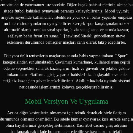
em virtude de yatırmanızı istenecektir. Diğer kaçak bahis sitelerinin aksine bu
sitede futbol bahisleri oynayarak paranızı katlayabilirsiniz. Mobil uyumlu
arayüzü sayesinde kullanıcılar, istedikleri your ex an bahis yapabilir empieza
on line casino oyunlarını oynayabilirler. Gerçek spor karşılaşmalarına » «
alternatif olarak sunulan sanal sporlar, hızla sonuçlanan ve anında kazanç
sağlayan bahis fırsatları sunar.” “[newline]Sürekli güncellenen siteye
eklenmesi durumunda bahisçiler maçları canlı olarak takip edebilirler.
Dünyaca ünlü tenisçilerin maçlarına anında bahis yapma imkanı ‘’Spor’’
kategorisinden sunulmaktadır. Çevrimiçi kumarhane, kullanıcılarına çeşitli
ödeme seçenekleri sunarak kazançlarını hızlı ve güvenli bir şekilde çekme
imkanı tanır. Platforma giriş yaparak bahislerinize başlayabilir ve elde
ettiğiniz kazançları güvenle çekebilirsiniz. Akıllı cihazlarla uyumlu sistemi
neticesinde işlemlerinizi kolayca gerçekleştirebilirsiniz.
Mobil Versiyon Ve Uygulama
Ayrıca diğer kesintilerin olmaması için teknik destek ekibiyle iletişim
durumunda olmanız önemlidir. Bu sitede kumar oynayarak kısa sürede zengin
olma hayallerinizi gerçekleştirebilirsiniz. Basaribet casino giriş adresini
kullanarak nakit iade bonusu talep edebilir ve kayıplarınızı telafi