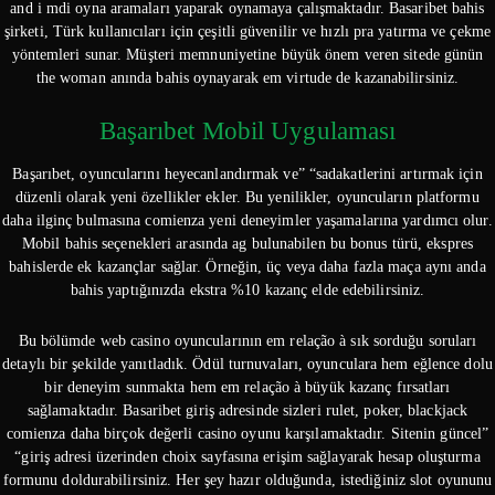
and i mdi oyna aramaları yaparak oynamaya çalışmaktadır. Basaribet bahis
şirketi, Türk kullanıcıları için çeşitli güvenilir ve hızlı pra yatırma ve çekme
yöntemleri sunar. Müşteri memnuniyetine büyük önem veren sitede günün
the woman anında bahis oynayarak em virtude de kazanabilirsiniz.
Başarıbet Mobil Uygulaması
Başarıbet, oyuncularını heyecanlandırmak ve” “sadakatlerini artırmak için
düzenli olarak yeni özellikler ekler. Bu yenilikler, oyuncuların platformu
daha ilginç bulmasına comienza yeni deneyimler yaşamalarına yardımcı olur.
Mobil bahis seçenekleri arasında ag bulunabilen bu bonus türü, ekspres
bahislerde ek kazançlar sağlar. Örneğin, üç veya daha fazla maça aynı anda
bahis yaptığınızda ekstra %10 kazanç elde edebilirsiniz.
Bu bölümde web casino oyuncularının em relação à sık sorduğu soruları
detaylı bir şekilde yanıtladık. Ödül turnuvaları, oyunculara hem eğlence dolu
bir deneyim sunmakta hem em relação à büyük kazanç fırsatları
sağlamaktadır. Basaribet giriş adresinde sizleri rulet, poker, blackjack
comienza daha birçok değerli casino oyunu karşılamaktadır. Sitenin güncel”
“giriş adresi üzerinden choix sayfasına erişim sağlayarak hesap oluşturma
formunu doldurabilirsiniz. Her şey hazır olduğunda, istediğiniz slot oyununu