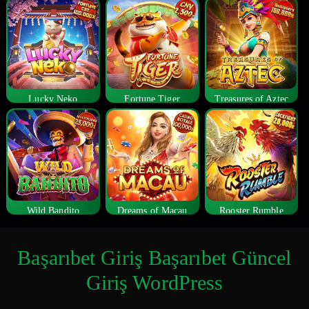
Lucky Neko
Fortune Tiger
Treasures of Aztec
Wild Bandito
Dreams of Macau
Rooster Rumble
Başarıbet Giriş Başarıbet Güncel
Giriş WordPress