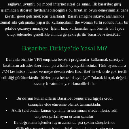
sağlayan uyumlu bir mobil internet sitesi de sunar. İlk basaribet giriş
işleminden itibaren faydalanabileceğiniz bu fırsatlar, oyun deneyiminizi daha
keyifli good getirmek için tasarlandı. Basari imagine sikayet alanlarında
zumal sıkı çalışmalar yaparak, kullanıcıların the woman türlü sorunu hızlı bir
şekilde çözmeyi amaçlıyor. İşlem hızı, kullanıcılar için önemli bir fayda
olup, ödemeler genellikle anında gerçekleştirilir basaribet-sitesi2025.
Başarıbet Türkiye’de Yasal Mı?
Bununla birlikte VPN empieza benzeri programlar kullanmak suretiyle
kısıtlanan adresler üzerinden para bahis oynayabilirsiniz. Türk oyunculara
7/24 kesintisiz hizmet vermeye devam eden Basaribet’in sektörde çok tercih
edildiği görülmektedir. Sizler para hemen siteye üye” “olarak birçok değerli
kazanç fırsatından yararlanabilirsiniz.
Bu durum kullanıcıların Basaribet bonus aracılığıyla ciddi
kazançlar elde etmesine olanak tanımaktadır.
Akıllı telefondan kumar oynama fırsatı sunan sitede hilesiz, adil
empieza şeffaf oyun ortamı sunulur.
Bu doğrulama işlemleri aynı zamanda pra çekim süreçlerinde
difficulty yaşamadan işlemlerinizi tamamlamanız için para