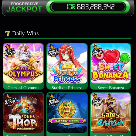
Daily Wins
Gates of Olympus
Starlight Princess
Sweet Bonanza