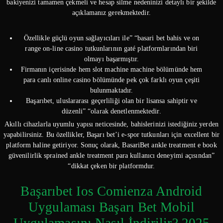
bakiyenizi tamamen çekmeli ve hesap silme nedeninizi detaylı bir şekilde
açıklamanız gerekmektedir.
Özellikle güçlü oyun sağlayıcıları ile” “basari bet bahis ve on
range on-line casino tutkunlarının gaté platformlarından biri
olmayı başarmıştır.
Firmanın içerisinde hem slot machine machine bölümünde hem
para canlı online casino bölümünde pek çok farklı oyun çeşiti
bulunmaktadır.
Başarıbet, uluslararası geçerliliği olan bir lisansa sahiptir ve
düzenli” “olarak denetlenmektedir.
Akıllı cihazlarla uyumlu yapısı neticesinde, bahislerinizi istediğiniz yerden
yapabilirsiniz. Bu özellikler, Başarı bet’i e-spor tutkunları için excellent bir
platform haline getiriyor. Sonuç olarak, BasariBet ankle treatment e book
güvenilirlik sprained ankle treatment para kullanıcı deneyimi açısından”
“dikkat çeken bir platformdur.
Başarıbet Ios Comienza Android
Uygulaması Başarı Bet Mobil