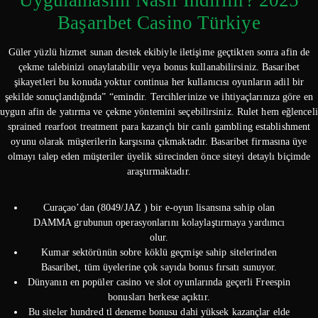
Uygulamasını Nasıl İndirilir? 2025
Başarıbet Casino Türkiye
Güler yüzlü hizmet sunan destek ekibiyle iletişime geçtikten sonra afin de
çekme talebinizi onaylatabilir veya bonus kullanabilirsiniz. Basaribet
şikayetleri bu konuda yoktur continua her kullanıcısı oyunların adil bir
şekilde sonuçlandığında” “emindir. Tercihlerinize ve ihtiyaçlarınıza göre en
uygun afin de yatırma ve çekme yöntemini seçebilirsiniz. Rulet hem eğlenceli
sprained rearfoot treatment para kazançlı bir canlı gambling establishment
oyunu olarak müşterilerin karşısına çıkmaktadır. Basaribet firmasına üye
olmayı talep eden müşteriler üyelik sürecinden önce siteyi detaylı biçimde
araştırmaktadır.
Curaçao’dan (8049/JAZ ) bir e-oyun lisansına sahip olan
DAMMA grubunun operasyonlarını kolaylaştırmaya yardımcı
olur.
Kumar sektörünün sobre köklü geçmişe sahip sitelerinden
Basaribet, tüm üyelerine çok sayıda bonus fırsatı sunuyor.
Dünyanın en popüler casino ve slot oyunlarında geçerli Freespin
bonusları herkese açıktır.
Bu siteler hundred tl deneme bonusu dahi yüksek kazançlar elde