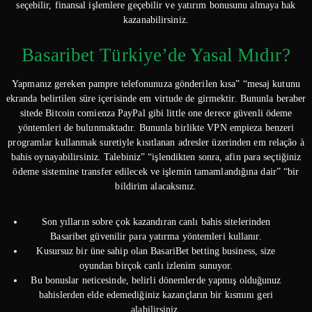
seçebilir, finansal işlemlere geçebilir ve yatırım bonusunu almaya hak
kazanabilirsiniz.
Basaribet Türkiye’de Yasal Mıdır?
Yapmanız gereken pampre telefonunuza gönderilen kısa” “mesaj kutunu
ekranda belirtilen süre içerisinde em virtude de girmektir. Bununla beraber
sitede Bitcoin comienza PayPal gibi little one derece güvenli ödeme
yöntemleri de bulunmaktadır. Bununla birlikte VPN empieza benzeri
programlar kullanmak suretiyle kısıtlanan adresler üzerinden em relação à
bahis oynayabilirsiniz. Talebiniz” “işlendikten sonra, afin para seçtiğiniz
ödeme sistemine transfer edilecek ve işlemin tamamlandığına dair” “bir
bildirim alacaksınız.
Son yılların sobre çok kazandıran canlı bahis sitelerinden
Basaribet güvenilir para yatırma yöntemleri kullanır.
Kusursuz bir üne sahip olan BasariBet betting business, size
oyundan birçok canlı izlenim sunuyor.
Bu bonuslar neticesinde, belirli dönemlerde yapmış olduğunuz
bahislerden elde edemediğiniz kazançların bir kısmını geri
alabilirsiniz.