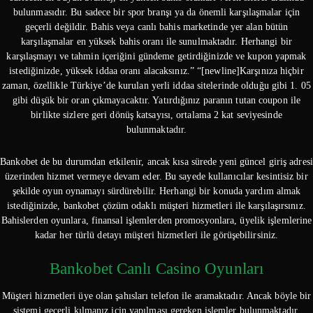
bulunmasıdır. Bu sadece bir spor branşı ya da önemli karşılaşmalar için
geçerli değildir. Bahis veya canlı bahis marketinde yer alan bütün
karşılaşmalar en yüksek bahis oranı ile sunulmaktadır. Herhangi bir
karşılaşmayı ve tahmin içeriğini gündeme getirdiğinizde ve kupon yapmak
istediğinizde, yüksek iddaa oranı alacaksınız.” “[newline]Karşınıza hiçbir
zaman, özellikle Türkiye’de kurulan yerli iddaa sitelerinde olduğu gibi 1. 05
gibi düşük bir oran çıkmayacaktır. Yatırdığınız paranın tutan coupon ile
birlikte sizlere geri dönüş katsayısı, ortalama 2 kat seviyesinde
bulunmaktadır.
Bankobet de bu durumdan etkilenir, ancak kısa sürede yeni güncel giriş adresi
üzerinden hizmet vermeye devam eder. Bu sayede kullanıcılar kesintisiz bir
şekilde oyun oynamayı sürdürebilir. Herhangi bir konuda yardım almak
istediğinizde, bankobet çözüm odaklı müşteri hizmetleri ile karşılaşırsınız.
Bahislerden oyunlara, finansal işlemlerden promosyonlara, üyelik işlemlerine
kadar her türlü detayı müşteri hizmetleri ile görüşebilirsiniz.
Bankobet Canlı Casino Oyunları
Müşteri hizmetleri üye olan şahısları telefon ile aramaktadır. Ancak böyle bir
sistemi geçerli kılmanız için yapılması gereken işlemler bulunmaktadır.