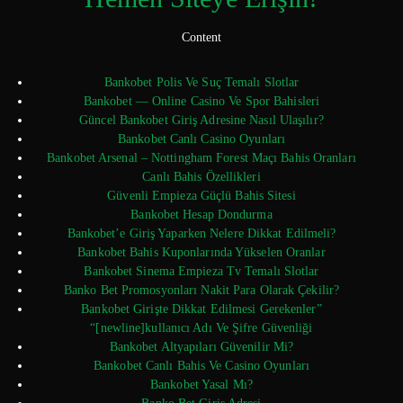
Content
Bankobet Polis Ve Suç Temalı Slotlar
Bankobet — Online Casino Ve Spor Bahisleri
Güncel Bankobet Giriş Adresine Nasıl Ulaşılır?
Bankobet Canlı Casino Oyunları
Bankobet Arsenal – Nottingham Forest Maçı Bahis Oranları
Canlı Bahis Özellikleri
Güvenli Empieza Güçlü Bahis Sitesi
Bankobet Hesap Dondurma
Bankobet’e Giriş Yaparken Nelere Dikkat Edilmeli?
Bankobet Bahis Kuponlarında Yükselen Oranlar
Bankobet Sinema Empieza Tv Temalı Slotlar
Banko Bet Promosyonları Nakit Para Olarak Çekilir?
Bankobet Girişte Dikkat Edilmesi Gerekenler”
“[newline]kullanıcı Adı Ve Şifre Güvenliği
Bankobet Altyapıları Güvenilir Mi?
Bankobet Canlı Bahis Ve Casino Oyunları
Bankobet Yasal Mı?