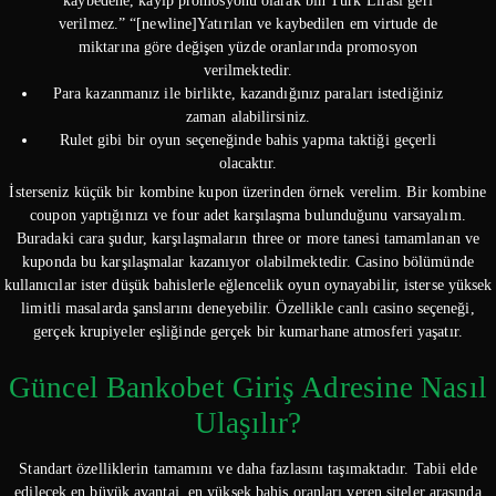
kaybedene, kayıp promosyonu olarak bin Türk Lirası geri
verilmez.” “[newline]Yatırılan ve kaybedilen em virtude de
miktarına göre değişen yüzde oranlarında promosyon
verilmektedir.
Para kazanmanız ile birlikte, kazandığınız paraları istediğiniz
zaman alabilirsiniz.
Rulet gibi bir oyun seçeneğinde bahis yapma taktiği geçerli
olacaktır.
İsterseniz küçük bir kombine kupon üzerinden örnek verelim. Bir kombine
coupon yaptığınızı ve four adet karşılaşma bulunduğunu varsayalım.
Buradaki cara şudur, karşılaşmaların three or more tanesi tamamlanan ve
kuponda bu karşılaşmalar kazanıyor olabilmektedir. Casino bölümünde
kullanıcılar ister düşük bahislerle eğlencelik oyun oynayabilir, isterse yüksek
limitli masalarda şanslarını deneyebilir. Özellikle canlı casino seçeneği,
gerçek krupiyeler eşliğinde gerçek bir kumarhane atmosferi yaşatır.
Güncel Bankobet Giriş Adresine Nasıl
Ulaşılır?
Standart özelliklerin tamamını ve daha fazlasını taşımaktadır. Tabii elde
edilecek en büyük avantaj, en yüksek bahis oranları veren siteler arasında