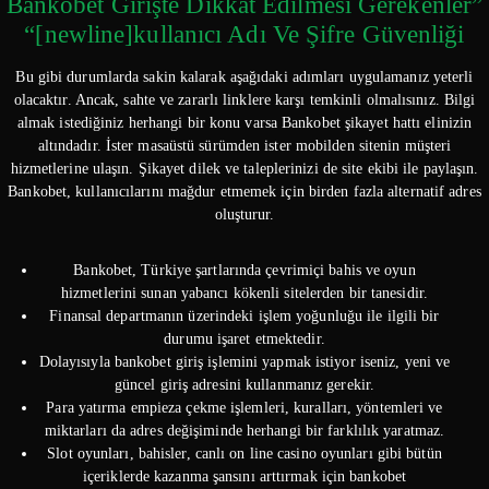
Bankobet Girişte Dikkat Edilmesi Gerekenler”
“[newline]kullanıcı Adı Ve Şifre Güvenliği
Bu gibi durumlarda sakin kalarak aşağıdaki adımları uygulamanız yeterli
olacaktır. Ancak, sahte ve zararlı linklere karşı temkinli olmalısınız. Bilgi
almak istediğiniz herhangi bir konu varsa Bankobet şikayet hattı elinizin
altındadır. İster masaüstü sürümden ister mobilden sitenin müşteri
hizmetlerine ulaşın. Şikayet dilek ve taleplerinizi de site ekibi ile paylaşın.
Bankobet, kullanıcılarını mağdur etmemek için birden fazla alternatif adres
oluşturur.
Bankobet, Türkiye şartlarında çevrimiçi bahis ve oyun
hizmetlerini sunan yabancı kökenli sitelerden bir tanesidir.
Finansal departmanın üzerindeki işlem yoğunluğu ile ilgili bir
durumu işaret etmektedir.
Dolayısıyla bankobet giriş işlemini yapmak istiyor iseniz, yeni ve
güncel giriş adresini kullanmanız gerekir.
Para yatırma empieza çekme işlemleri, kuralları, yöntemleri ve
miktarları da adres değişiminde herhangi bir farklılık yaratmaz.
Slot oyunları, bahisler, canlı on line casino oyunları gibi bütün
içeriklerde kazanma şansını arttırmak için bankobet