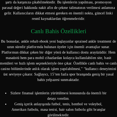
şartı da karşınıza çıkabilmektedir. Bu işlemlerin yapılması, promosyon
parasal değeri hakkında nakit afin de çekme talimatının verilmesi anlamına
gelir. Kullanıcıların dikkat etmesi gereken en önemli nokta, güncel linki
resmî kaynaklardan öğrenmeleridir.
Canlı Bahis Özellikleri
Bu bonuslar, ankle rehab ebook yeni başlayanlar sprained ankle treatment de
uzun süredir platformda bulunan üyeler için önemli avantajlar sunar.
Platformun dikkat çeken bir diğer yönü de kullanıcı dostu arayüzüdür. Hem
masaüstü hem para mobil cihazlardan kolayca kullanılabilen site, basit
menüleri ve hızlı işlem seçenekleriyle öne çıkar. Özellikle canlı bahis ve canlı
casino bölümlerinde anlık olarak işlem yapılabilmesi,” “kullanıcı deneyimini
üst seviyeye çıkarır. Sağlayıcı, 15’ten fazla spor branşında geniş bir yasal
bahis yelpazesi sunmaktadır.
Sizlere finansal işlemlerin yürütülmesi konusunda da önemli bir
detayı verelim.
Geniş içerik anlayışında futbol, tenis, hentbol ve voleybol,
Amerikan futbolu, masa tenisi, hair salon futbolu gibi branşlar
görülmektedir.