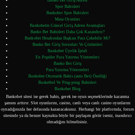
Banko Bet Giriş Adresi
Spor Bahisleri
Bankobet Spor Bahisleri
Masa Oyunları
Bankobetin Güncel Giriş Adresi Avantajları
Banko Bet Bahisleri Daha Çok Kazandırır?
Bankobet Hesabından Başkası Para Çekebilir Mi?
Banko Bet Giriş Sorunları Ve Çözümleri
Bankobet Üyelik İptali
En Popüler Para Yatırma Yöntemleri
Banko Bet Giriş
Para Yatırma Yöntemleri
Bankobet Otomatik Bahis (auto Bet) Özelliği
Basketbol Ve Ping-pong Bahisleri
Bankobet Blog
Bankobet sitesi ise gerek bahis, gerek ise oyun seçeneklerinde kazanma
şansını arttırır. Slot oyunlarını, casino, canlı veya canlı casino oyunlarını
oynadığınızda her defasında kazanacaksınız. Herhangi bir platformda, forum
sitesinde ya da benzer kaynakta böyle bir paylaşım görür iseniz, inandırıcı
olmadığını bilmelisiniz.