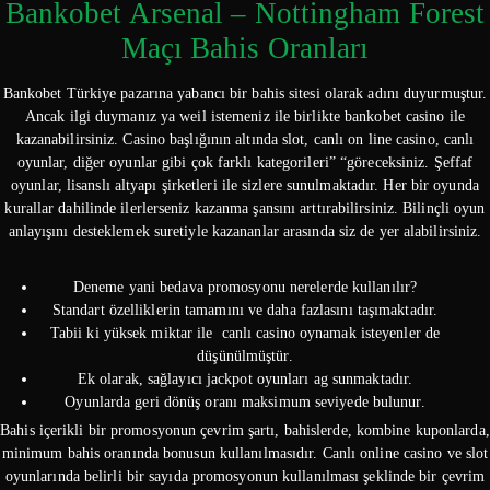
Bankobet Arsenal – Nottingham Forest
Maçı Bahis Oranları
Bankobet Türkiye pazarına yabancı bir bahis sitesi olarak adını duyurmuştur.
Ancak ilgi duymanız ya weil istemeniz ile birlikte bankobet casino ile
kazanabilirsiniz. Casino başlığının altında slot, canlı on line casino, canlı
oyunlar, diğer oyunlar gibi çok farklı kategorileri” “göreceksiniz. Şeffaf
oyunlar, lisanslı altyapı şirketleri ile sizlere sunulmaktadır. Her bir oyunda
kurallar dahilinde ilerlerseniz kazanma şansını arttırabilirsiniz. Bilinçli oyun
anlayışını desteklemek suretiyle kazananlar arasında siz de yer alabilirsiniz.
Deneme yani bedava promosyonu nerelerde kullanılır?
Standart özelliklerin tamamını ve daha fazlasını taşımaktadır.
Tabii ki yüksek miktar ile canlı casino oynamak isteyenler de
düşünülmüştür.
Ek olarak, sağlayıcı jackpot oyunları ag sunmaktadır.
Oyunlarda geri dönüş oranı maksimum seviyede bulunur.
Bahis içerikli bir promosyonun çevrim şartı, bahislerde, kombine kuponlarda,
minimum bahis oranında bonusun kullanılmasıdır. Canlı online casino ve slot
oyunlarında belirli bir sayıda promosyonun kullanılması şeklinde bir çevrim