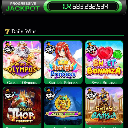
Daily Wins
Gates of Olympus
Starlight Princess
Sweet Bonanza