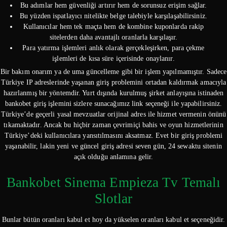
Bu adımlar hem güvenliği artırır hem de sorunsuz erişim sağlar.
Bu yüzden ispatlayıcı nitelikte belge talebiyle karşılaşabilirsiniz.
Kullanıcılar hem tek maçta hem de kombine kuponlarda rakip
sitelerden daha avantajlı oranlarla karşılaşır.
Para yatırma işlemleri anlık olarak gerçekleşirken, para çekme
işlemleri de kısa süre içerisinde onaylanır.
Bir bakım onarım ya de uma güncelleme gibi bir işlem yapılmamıştır. Sadece
Türkiye IP adreslerinde yaşanan giriş problemini ortadan kaldırmak amacıyla
hazırlanmış bir yöntemdir. Yurt dışında kurulmuş şirket anlayışına istinaden
bankobet giriş işlemini sizlere sunacağımız link seçeneği ile yapabilirsiniz.
Türkiye’de geçerli yasal mevzuatlar orijinal adres ile hizmet vermenin önünü
tıkamaktadır. Ancak bu hiçbir zaman çevrimiçi bahis ve oyun hizmetlerinin
Türkiye’deki kullanıcılara yansıtılmasını aksatmaz. Evet bir giriş problemi
yaşanabilir, lakin yeni ve güncel giriş adresi seven gün, 24 sewaktu sitenin
açık olduğu anlamına gelir.
Bankobet Sinema Empieza Tv Temalı
Slotlar
Bunlar bütün oranları kabul et hoy da yükselen oranları kabul et seçeneğidir.