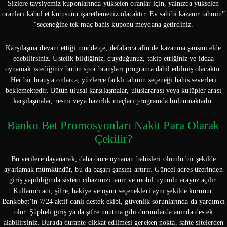
Sizlere tavsiyemiz kuponlarında yükselen oranlar için, yalnızca yükselen
oranları kabul et kutusunu işaretlemeniz olacaktır. Ev sahibi kazanır tahmin”
“seçeneğine tek maç bahis kuponu meydana getirdiniz.
Karşılaşma devam ettiği müddetçe, defalarca afin de kazanma şansını elde
edebilirsiniz. Üstelik bildiğiniz, duyduğunuz, takip ettiğiniz ve iddaa
oynamak istediğiniz bütün spor branşları programa dahil edilmiş olacaktır.
Her bir branşta onlarca, yüzlerce farklı tahmin seçeneği bahis severleri
beklemektedir. Bütün ulusal karşılaşmalar, uluslararası veya kulüpler arası
karşılaşmalar, resmi veya hazırlık maçları programda bulunmaktadır.
Banko Bet Promosyonları Nakit Para Olarak
Çekilir?
Bu verilere dayanarak, daha önce oynanan bahisleri olumlu bir şekilde
ayarlamak mümkündür, bu da başarı şansını artırır. Güncel adres üzerinden
giriş yapıldığında sistem cihazınızı tanır ve mobil uyumlu arayüz açılır.
Kullanıcı adı, şifre, bakiye ve oyun seçenekleri aynı şekilde korunur.
Bankobet’in 7/24 aktif canlı destek ekibi, güvenlik sorunlarında da yardımcı
olur. Şüpheli giriş ya da şifre unutma gibi durumlarda anında destek
alabilirsiniz. Burada durante dikkat edilmesi gereken nokta, sahte sitelerden