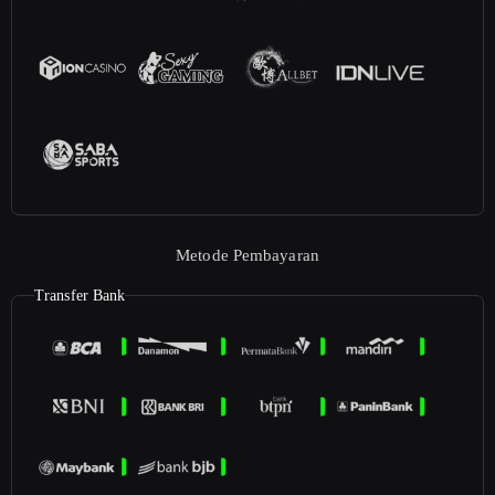
Metode Pembayaran
Transfer Bank