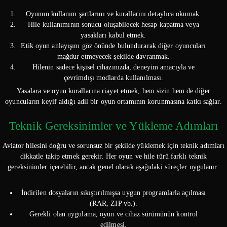
Oyunun kullanım şartlarını ve kurallarını detaylıca okumak.
Hile kullanımının sonucu oluşabilecek hesap kapatma veya
yasakları kabul etmek.
Etik oyun anlayışını göz önünde bulundurarak diğer oyuncuları
mağdur etmeyecek şekilde davranmak.
Hilenin sadece kişisel cihazınızda, deneyim amacıyla ve
çevrimdışı modlarda kullanılması.
Yasalara ve oyun kurallarına riayet etmek, hem sizin hem de diğer
oyuncuların keyif aldığı adil bir oyun ortamının korunmasına katkı sağlar.
Teknik Gereksinimler ve Yükleme Adımları
Aviator hilesini doğru ve sorunsuz bir şekilde yüklemek için teknik adımları
dikkatle takip etmek gerekir. Her oyun ve hile türü farklı teknik
gereksinimler içerebilir, ancak genel olarak aşağıdaki süreçler uygulanır:
İndirilen dosyaların sıkıştırılmışsa uygun programlarla açılması
(RAR, ZIP vb.).
Gerekli olan uygulama, oyun ve cihaz sürümünün kontrol
edilmesi.