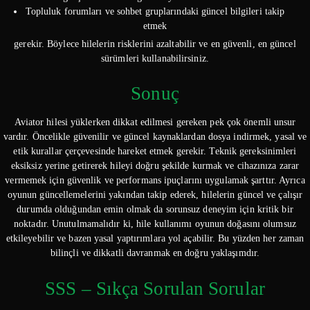
Topluluk forumları ve sohbet gruplarındaki güncel bilgileri takip
etmek
gerekir. Böylece hilelerin risklerini azaltabilir ve en güvenli, en güncel
sürümleri kullanabilirsiniz.
Sonuç
Aviator hilesi yüklerken dikkat edilmesi gereken pek çok önemli unsur
vardır. Öncelikle güvenilir ve güncel kaynaklardan dosya indirmek, yasal ve
etik kurallar çerçevesinde hareket etmek gerekir. Teknik gereksinimleri
eksiksiz yerine getirerek hileyi doğru şekilde kurmak ve cihazınıza zarar
vermemek için güvenlik ve performans ipuçlarını uygulamak şarttır. Ayrıca
oyunun güncellemelerini yakından takip ederek, hilelerin güncel ve çalışır
durumda olduğundan emin olmak da sorunsuz deneyim için kritik bir
noktadır. Unutulmamalıdır ki, hile kullanımı oyunun doğasını olumsuz
etkileyebilir ve bazen yasal yaptırımlara yol açabilir. Bu yüzden her zaman
bilinçli ve dikkatli davranmak en doğru yaklaşımdır.
SSS – Sıkça Sorulan Sorular