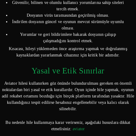
Güvenilir, bilinen ve olumlu kullanıcı yorumlarına sahip siteleri
tercih etmek.
Dosyanın virüs taramasından geçirilmiş olması.
İndirilen dosyanın güncel ve oyunun mevcut sürümüyle uyumlu
olması.
Yorumlar ve geri bildirimlere bakarak dosyanın çalışıp
çalışmadığını kontrol etmek.
Kısacası, hileyi yüklemeden önce araştırma yapmak ve doğrulanmış
kaynaklardan yararlanmak cihazınız için kritik bir adımdır.
Yasal ve Etik Sınırlar
Aviator hilesi kullanırken göz önünde bulundurulması gereken en önemli
noktalardan biri yasal ve etik kurallardır. Oyun içinde hile yapmak, oyunun
adil rekabet ortamını bozduğu için birçok platform tarafından yasaktır. Hile
kullandığınız tespit edilirse hesabınız engellenebilir veya kalıcı olarak
silinebilir.
Bu nedenle hile kullanmaya karar verirseniz, aşağıdaki hususlara dikkat
etmelisiniz:
aviator