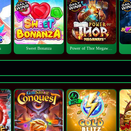
s
Sweet Bonanza
Power of Thor Megaways