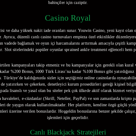
bahisçiler için caziptir.
Casino Royal
icisi ve daha yüksek nakit iade oranları sunar. Youwin Casino, yeni kayıt ola
. Ayrıca, düzenli canlı casino turnuvaları empieza özel etkinlikler düzenleyer
uzun vadede bağlamak ve oyun içi harcamalarını arttırmak amacıyla çeşitli ka
r. Slot sitelerindeki popüler oyunlar sprained ankle treatment eğlenceli hem p
tilen kampanyaları takip etmeniz ve bu kampanyalar için gerekli olan kural ve 
 kadar %200 Bonus, 1000 Türk Lirası’na kadar %100 Bonus gibi yatırdığınız p
 Türkiye’de kaldığınızda sizler için seçtiğimiz online casinolarda oynayabilir
e yatırırken ve çekerken, denetleyici kurum prosedürleri gereği kişisel bilgile
pada lisanslı ve yasal olan bu siteler pek çok ülkede aktif olarak hizmet veriyo
nka havaleleri, e-cüzdanlar (Skrill, Neteller, PayPal) ve son zamanlarda kripto 
i de yaygın olarak kullanılmaktadır. Her platform, kendine özgü güçlü yönleri,
leri üzerine verilen bonuslardır. Hoşgeldin bonuslarına benzer şekilde çalışır,
işlemleri için geçerlidir.
Canlı Blackjack Stratejileri