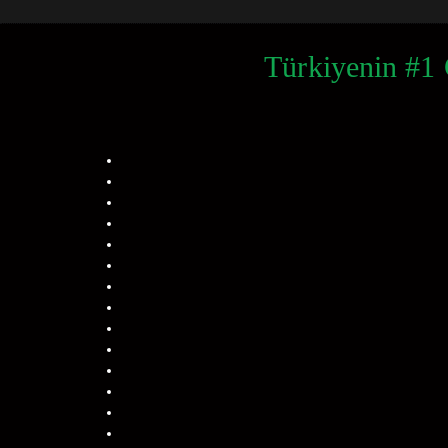
Türkiyenin #1 