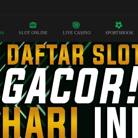
DA
SLOT ONLINE
LIVE CASINO
SPORTSBOOK