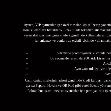
Ayrıca, VIP oyuncular için özel masalar, kişisel hesap yönet
bonusu empieza haftalık %10 nakit iade teklifleri sunmaktadır
veren slot machine game siteleri genellikle kullanıcılarını 
iyi anlamak ve bunları en efektif biçimde kullanmaktı
Sitemizde promosyonlar kısmında belir
Bu seçenekler arasında 200Türk Lirası’na
Ancak
Aynı zamanda em virtude d
Avru
Canlı casino sitelerinin adresi genellikle kredi kartları, ba
ayrıca Papara, Havale ve QR Kod gibi yerel ödeme yöntemler
Reload bonusları, mevcut oyuncular için para yatırma işlem