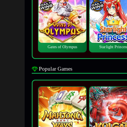
Gates of Olympus
Starlight Princes
Popular Games