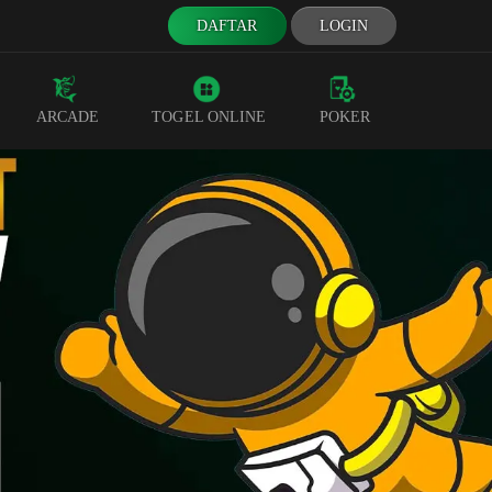
DAFTAR
LOGIN
ARCADE
TOGEL ONLINE
POKER