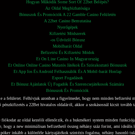
Hogyan Működik Some Sort Of 22bet Belépés?
Az Oldal Megbízhatósága
Bónuszok És Promóciók A 22 Gamble Casino Felületén
A 22bet Casino Bemutatása
Nyerőgépek
Kifizetési Módszerek
-os Üdvözlő Bónusz
Mobilbarát Oldal
Befizetési És Kifizetési Módok
Et On Line Casino In Magyarország
Et Online Online Casino Mutatós Játékok És Szórakoztató Bónuszok
Et App Ios És Android Felhasználók És A Mobil-barát Honlap
Esport Fogadások
Et Bónusz Ajánlatok Új Fogadók És Szerencsejátékosok Számára
Bónuszok És Promóciók
 a felületet. Felhívjuk azonban a figyelmedet, hogy nem minden befizetési mó
ő pénzkifizetés a 22Bet hivatalos oldaláról, akkor a szokásosnál kicsit tovább t
e fiókodat az oldal kezelői ellenőrzik, és a bukmékeri system minden funkciój
, hogy a new minimálisan befizethető összeg néhány száz forint, ami ideális 
póker inkább a különféle kártyajátékok szintézis fogalma, néhány hasonló tul