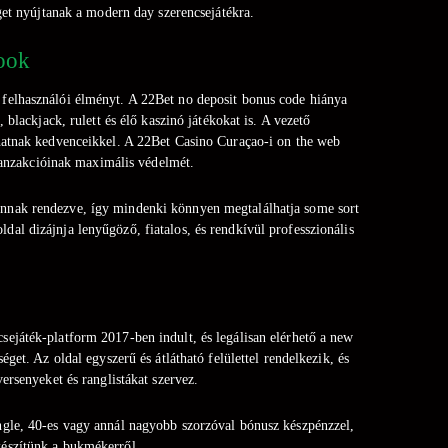
get nyújtanak a modern day szerencsejátékra.
ook
k felhasználói élményt. A 22Bet no deposit bonus code hiánya
 blackjack, rulett és élő kaszinó játékokat is. A vezető
tszhatnak kedvenceikkel. A 22Bet Casino Curaçao-i on the web
tranzakcióinak maximális védelmét.
vannak rendezve, így mindenki könnyen megtalálhatja some sort
ldal dizájnja lenyűgöző, fiatalos, és rendkívül professzionális
csejáték-platform 2017-ben indult, és legálisan elérhető a new
get. Az oldal egyszerű és átlátható felülettel rendelkezik, és
ersenyeket és ranglistákat szervez.
single, 40-es vagy annál nagyobb szorzóval bónusz készpénzzel,
 készítünk a bukmékerről.