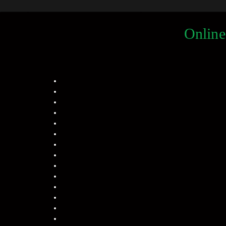
Online