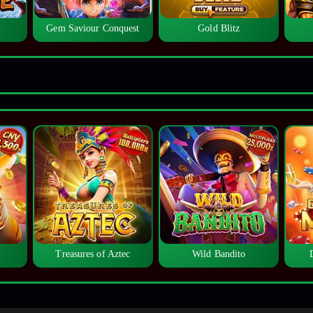
Gem Saviour Conquest
Gold Blitz
Treasures of Aztec
Wild Bandito