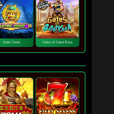
Aztec Gems
Gates of Gatot Kaca