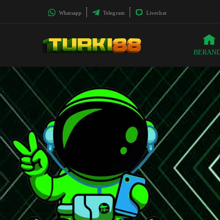
Whatsapp
Telegram
Livechat
BERAN