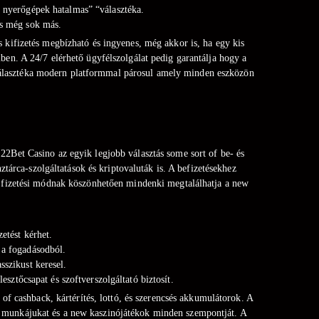
ó nyerőgépek hatalmas” “választéka.
és még sok más.
 kifizetés megbízható és ingyenes, még akkor is, ha egy kis
mben. A 24/7 elérhető ügyfélszolgálat pedig garantálja hogy a
kválasztéka modern platformmal párosul amely minden eszközön
22Bet Casino az egyik legjobb választás some sort of be- és
tárca-szolgáltatások és kriptovaluták is. A befizetésekhez
g fizetési módnak köszönhetően mindenki megtalálhatja a new
etést kérhet.
 a fogadásodból.
sszikust keresel.
sztőcsapat és szoftverszolgáltató biztosít.
f cashback, kártérítés, lottó, és szerencsés akkumulátorok. A
new munkájukat és a new kaszinójátékok minden szempontját. A