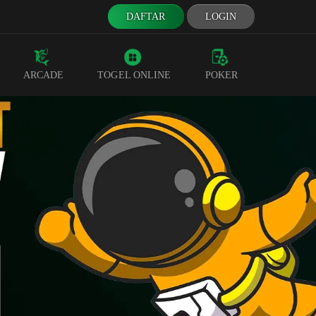
DAFTAR
LOGIN
ARCADE
TOGEL ONLINE
POKER