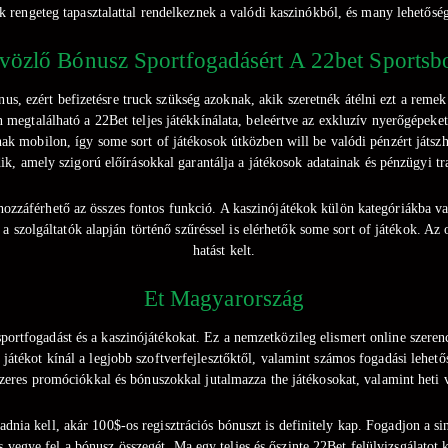
 rengeteg tapasztalattal rendelkeznek a valódi kaszinókból, és many lehetősé
vözlő Bónusz Sportfogadásért A 22bet Sportsb
us, ezért befizetésre truck szükség azoknak, akik szeretnék átélni ezt a reme
 megtalálható a 22Bet teljes játékkínálata, beleértve az exkluzív nyerőgépeket,
futnak mobilon, így some sort of játékosok útközben will be valódi pénzért já
dik, amely szigorú előírásokkal garantálja a játékosok adatainak és pénzügyi 
ozzáférhető az összes fontos funkció. A kaszinójátékok külön kategóriákba 
 szolgáltatók alapján történő szűréssel is elérhetők some sort of játékok. Az o
hatást kelt.
Et Magyarország
sportfogadást és a kaszinójátékokat. Ez a nemzetközileg elismert online szeren
tékot kínál a legjobb szoftverfejlesztőktől, valamint számos fogadási lehetősé
eres promóciókkal és bónuszokkal jutalmazza the játékosokat, valamint heti v
adnia kell, akár 100$-os regisztrációs bónuszt is definitely kap. Fogadjon a 
 vegye fel a bónusz összegét. Ma egy teljes és őszinte 22Bet felülvizsgálatot