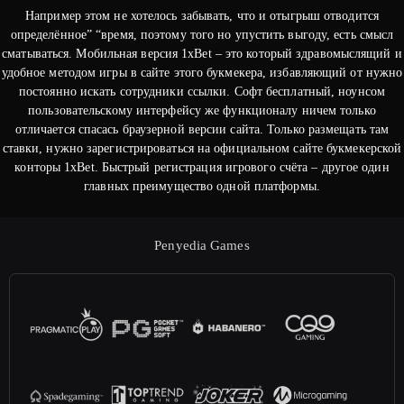
Например этом не хотелось забывать, что и отыгрыш отводится
определённое” “время, поэтому того но упустить выгоду, есть смысл
сматываться. Мобильная версия 1xBet – это который здравомыслящий и
удобное методом игры в сайте этого букмекера, избавляющий от нужно
постоянно искать сотрудники ссылки. Софт бесплатный, ноунсом
пользовательскому интерфейсу же функционалу ничем только
отличается спасась браузерной версии сайта. Только размещать там
ставки, нужно зарегистрироваться на официальном сайте букмекерской
конторы 1xBet. Быстрый регистрация игрового счёта – другое один
главных преимущество одной платформы.
Penyedia Games