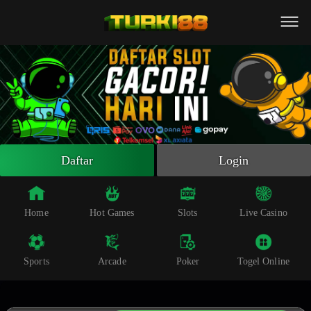
Beranda
Slot Online
Live Casino
Sportsbook
Arcade
Togel Online
Daftar
Login
Poker
Whatsapp
Home
Hot Games
Slots
Live Casino
Telegram
Sports
Arcade
Poker
Togel Online
Livechat