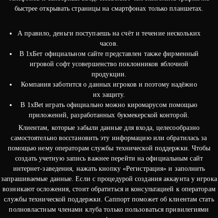
быстрее открывать страницы на смартфонах только планшетах.
А правило, деньги поступаешь на счёт и течение нескольких
часов.
В 1хБет официальном сайте представлен также фирменный
игровой софт усовершенство поклонников яблочной
продукции.
Компания заботится о данных игроков и поэтому надёжно
их защиту.
В 1xBet играть официально можно киромарусом помощью
приложений, разработанных букмекерской конторой.
Клиентам, которые забыли данные для входа, целесообразно
самостоятельно восстановить эту информацию или обратилась за
помощью нему операторам службы технической поддержки. Чтобы
создать учетную запись важнее перейти на официальным сайт
интернет-заведения, нажать кнопку «Регистрация» и заполнить
запрашиваемые данные. Если с процедурой создания аккаунта у игрока
возникают осложения, стоит обратиться и консультацией к операторам
службы технической поддержки. Саппорт поможет об клиентам стать
полновластным членами клуба только пользоваться привилегиями