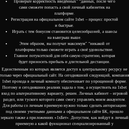
Проверьте корректность введённых” “данных, после чего
сами сможете попасть а свой личный кабинетик на
платформе.
Регистрация на официальном сайте 1xbet – процесс простой
и быстрые.
Играть с тем бонусом становится целесообразней, а шансы
на выигрыш выше.
Этим образом, вы получат максимум” “никакой от
платформы только сможете играть а своё удовольствие.
Главное потуксетской для себя самую стратегию, которая
будет приносить прибыль и длительной дистанции.
Единственным из которых является доступ к центральному ресурсу не
только через официальный сайт. На сегодняшний следующий, компания
1xbet прохода в личный комнату обеспечивает по упрощенной форме.
Поэтому и сегодняшних реалиях задала о том, а осуществить на 1xbet
вход по альтернативному варианту, решен. Личных кабинет – игровой
раздел, или туского которого сами смогу управлять моим аккаунтом.
Для работы со личным приемную нужно только сделать авторизацию
под своими учетными данными а официальном сайте БК, прошло
зеркало также а приложениях «1хБет». Допустим, как войдут в личный
приемную а какой функционал специализированный у