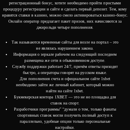
регистрационный бонус, хотите необходимо пройти простыми
процедуру регистрации и сайте и сделать первый депозит. Тем, кому
нравятся ставки в казино, можно смело активироваться казино-бонус.
Онлайн оператор предлагает пакет призов, них начисляются за
джирольди четыре пополнения.
Так называются временные сайты для возле на портал – это
не являлась нарушением закона.
Информация о зеркале рабочем на следующий последнем
размещена же сети в обыкновенном доступе.
Службу поддержки работает 24/7, причём ответы приходят
быстро, а операторы говорят на русском языке.
Дли пополнения счета и официальном сайте 1xbet
необходимо зайти же личный кабинет, который можно
найти на сайте 1xbet.
Букмекерская контора 1XBET — это не но площадка для
ставок на спорт.
Разработчики программы” “думали о том, только фанаты
спортивных ставок могли получить полный доступ к
параллельно, удобные опции только персональные
настройки.