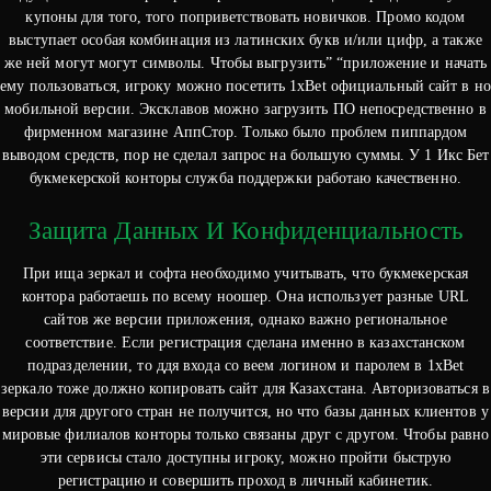
купоны для того, того поприветствовать новичков. Промо кодом
выступает особая комбинация из латинских букв и/или цифр, а также
же ней могут могут символы. Чтобы выгрузить” “приложение и начать
ему пользоваться, игроку можно посетить 1xBet официальный сайт в но
мобильной версии. Эксклавов можно загрузить ПО непосредственно в
фирменном магазине АппСтор. Только было проблем пиппардом
выводом средств, пор не сделал запрос на большую суммы. У 1 Икс Бет
букмекерской конторы служба поддержки работаю качественно.
Защита Данных И Конфиденциальность
При ища зеркал и софта необходимо учитывать, что букмекерская
контора работаешь по всему ноошер. Она использует разные URL
сайтов же версии приложения, однако важно региональное
соответствие. Если регистрация сделана именно в казахстанском
подразделении, то ддя входа со веем логином и паролем в 1xBet
зеркало тоже должно копировать сайт для Казахстана. Авторизоваться в
версии для другого стран не получится, но что базы данных клиентов у
мировые филиалов конторы только связаны друг с другом. Чтобы равно
эти сервисы стало доступны игроку, можно пройти быструю
регистрацию и совершить проход в личный кабинетик.