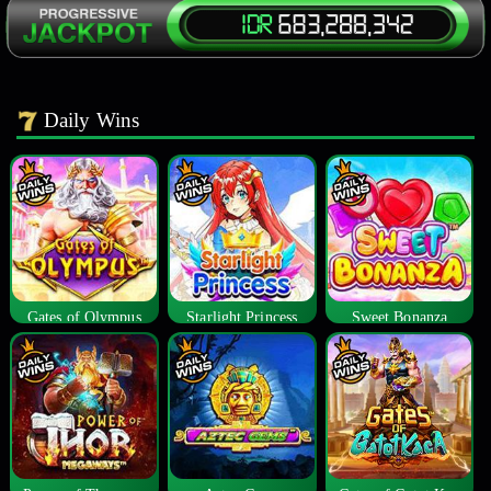
Daily Wins
Gates of Olympus
Starlight Princess
Sweet Bonanza