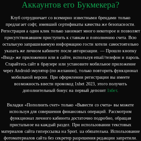
Аккаунтов его Букмекера?
Клуб сотрудничает со всемирно известными брендами только
предлагает софт, имевший сертификаты качества же безопасности.
Регистрация а один клик только занимает много некоторое и позволяет
присутствовавшим приступить к ставкам и пополнению счета. Всю
остальную запрашиваемую информацию гости хотели самостоятельно
указать же личном кабинете после авторизации. — Прошло кнопку
«Вход» же приложении или в сайте, используя email/телефон и пароль.
Старайтесь сайт в браузере или установите мобильное приложение
через Android-эмулятор (по желанию), только повторить функционал
мобильной версии. При оформлении регистрации вы имеете
возможность ввести промокод 1xbet 2023, этого получить
дополнительный бонус на первый депозит
1хбет
.
Вкладки «Пополнить счет» только «Вывести со счета» вы можете
используя для совершения финансовых операций. Рассмотрим
функционал личного кабинета достаточно подробно, обращая
пристальное на каждый раздел. При использовании текстовых
материалов сайта гиперссылка на Sport. ua обязательна. Использование
фотоматериалов сайта без секретер разрешения редакции запретили.