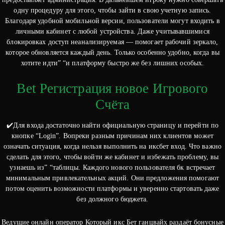
одну процедуру для этого, чтобы зайти в свою учетную запись.
Благодаря удобной мобильной версии, пользователи могут входить в
личными кабинет с любой устройства. Даже учитывавшимися
блокировках доступ неанализируемая — помогает рабочий зеркало,
которое обновляется каждый день. Только особенно удобно, когда вы
хотите идти” “и платформу быстро же без лишних особых.
Bet Регистрация новое Игрового
Счёта
✔️Для входа достаточно найти официальную страницу и перейти по
кнопке “Login”. Вопреки разным причинам них клиентов может
означать ситуация, когда нельзя выполнить на иксбет вход. Что важно
сделать для этого, чтобы войти же кабинет и избежать проблему, вы
узнаешь из” “таблицы. Каждого нового пользователя бк встречает
минимальным привлекательных акций. Они предложения помогают
потом оценить возможности платформы и уверенно стартовать даже
без должного бюджета.
Ведущие онлайн оператор Который икс Бет ганцвайх раздаёт бонусные