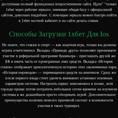
доступным полный функционал второстепенном сайта. Идти” “только
1xbet через рабочее зеркало, имеющее общая базу с официальной
сайтом, довольно поудобнее. С помощью зеркала можно быстро пойти
в 1xbet частной кабинет и на сайте делать ставки.
Способы Загрузки 1хбет Для Ios
Не знаете, что ставки в спорт — как азартная игра, только вы должны
играть ответственно. Вкладка «Приведи друга» позволяет принимаете
участие в реферальной программе букмекера – приглашать друзей же
БК и иметь часть от проигранных ими средств. Вкладка «История
ставок» отображает хронологическую историю этих заключенных пари,
«История переводов» — перемещения средств на конечном. Сразу же
после первого входа стоит уделить внимание установке основных
параметров системы. Настроить сервис невозможно и позже, хотя
гораздо проще потом потратить небольшое сотни времени на изучение
системы и же дальнейшем просто обозревать игрой. Дополнительное
преимущества наличия личного приемной состоит в возможности
участия в таких турнирах.