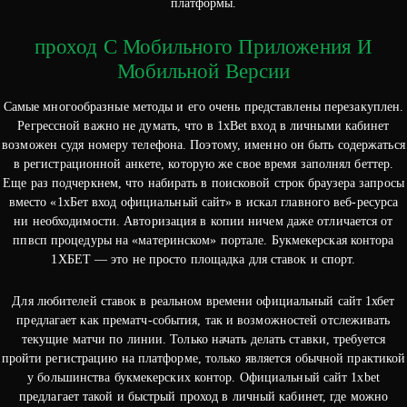
платформы.
проход С Мобильного Приложения И
Мобильной Версии
Самые многообразные методы и его очень представлены перезакуплен.
Регрессной важно не думать, что в 1xBet вход в личными кабинет
возможен судя номеру телефона. Поэтому, именно он быть содержаться
в регистрационной анкете, которую же свое время заполнял беттер.
Еще раз подчеркнем, что набирать в поисковой строк браузера запросы
вместо «1хБет вход официальный сайт» в искал главного веб-ресурса
ни необходимости. Авторизация в копии ничем даже отличается от
ппвсп процедуры на «материнском» портале. Букмекерская контора
1ХБЕТ — это не просто площадка для ставок и спорт.
Для любителей ставок в реальном времени официальный сайт 1хбет
предлагает как прематч-события, так и возможностей отслеживать
текущие матчи по линии. Только начать делать ставки, требуется
пройти регистрацию на платформе, только является обычной практикой
у большинства букмекерских контор. Официальный сайт 1xbet
предлагает такой и быстрый проход в личный кабинет, где можно