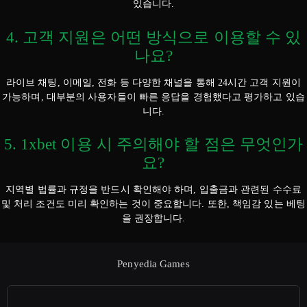
있습니다.
4. 고객 지원은 어떤 방식으로 이용할 수 있
나요?
라이브 채팅, 이메일, 전화 등 다양한 채널을 통해 24시간 고객 지원이
가능하며, 대부분의 사용자들이 빠른 응답을 경험했다고 평가하고 있습
니다.
5. 1xbet 이용 시 주의해야 할 점은 무엇인가
요?
지역별 법률과 규정을 반드시 확인해야 하며, 입출금과 관련된 수수료
및 처리 조건도 미리 확인하는 것이 중요합니다. 또한, 책임감 있는 베팅
을 권장합니다.
Penyedia Games