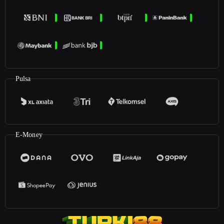
Pulsa
E-Money