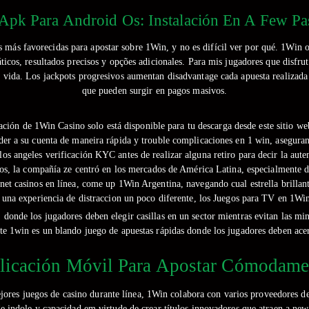
 Apk Para Android Os: Instalación En A Few Pa
des más favorecidas para apostar sobre 1Win, y no es difícil ver por qué. 1Win o
ticos, resultados precisos y opções adicionales. Para mis jugadores que disf
 vida. Los jackpots progresivos aumentan disadvantage cada apuesta realizada 
que pueden surgir en pagos masivos.
ación de 1Win Casino solo está disponible para tu descarga desde este sitio web
der a su cuenta de maneira rápida y trouble complicaciones en 1 win, asegurand
os angeles verificación KYC antes de realizar alguna retiro para decir la auten
ios, la compañía ze centró en los mercados de América Latina, especialmente 
rnet casinos en línea, come up 1Win Argentina, navegando cual estrella brillante
 una experiencia de distraccion un poco diferente, los Juegos para TV en 1W
donde los jugadores deben elegir casillas en un sector mientras evitan las mi
te 1win es un blando juego de apuestas rápidas donde los jugadores deben acer
licación Móvil Para Apostar Cómodame
ores juegos de casino durante línea, 1Win colabora con varios proveedores de 
de indole y capacidad em virtude de crear títulos innovadores que atraen a ne