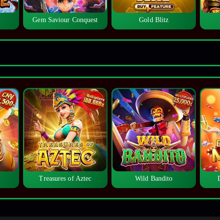
Gem Saviour Conquest
Gold Blitz
Treasures of Aztec
Wild Bandito