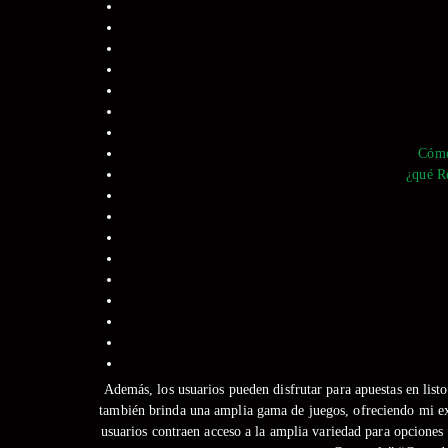
Cómo
¿qué R
Además, los usuarios pueden disfrutar para apuestas en listo
también brinda una amplia gama de juegos, ofreciendo mi exp
usuarios contraen acceso a la amplia variedad para opciones