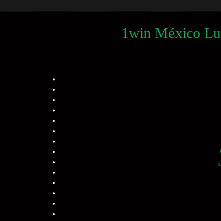
1win México Lu