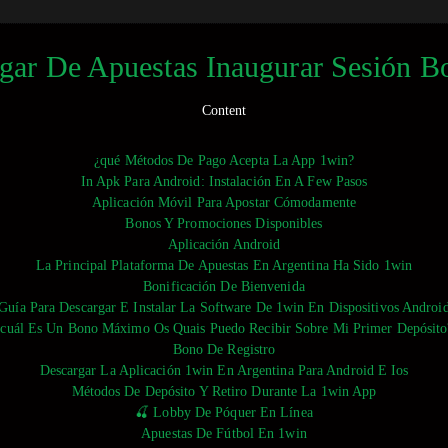
gar De Apuestas Inaugurar Sesión B
Content
¿qué Métodos De Pago Acepta La App 1win?
In Apk Para Android: Instalación En A Few Pasos
Aplicación Móvil Para Apostar Cómodamente
Bonos Y Promociones Disponibles
Aplicación Android
La Principal Plataforma De Apuestas En Argentina Ha Sido 1win
Bonificación De Bienvenida
Guía Para Descargar E Instalar La Software De 1win En Dispositivos Androi
¿cuál Es Un Bono Máximo Os Quais Puedo Recibir Sobre Mi Primer Depósito
Bono De Registro
Descargar La Aplicación 1win En Argentina Para Android E Ios
Métodos De Depósito Y Retiro Durante La 1win App
🍒 Lobby De Póquer En Línea
Apuestas De Fútbol En 1win