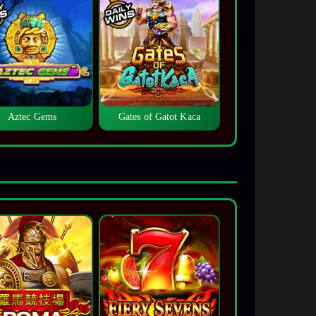
Aztec Gems
Gates of Gatot Kaca