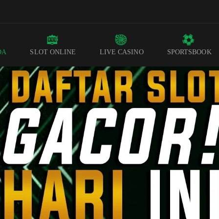
DA
SLOT ONLINE
LIVE CASINO
SPORTSBOOK