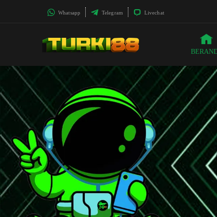
Whatsapp
Telegram
Livechat
BERAN